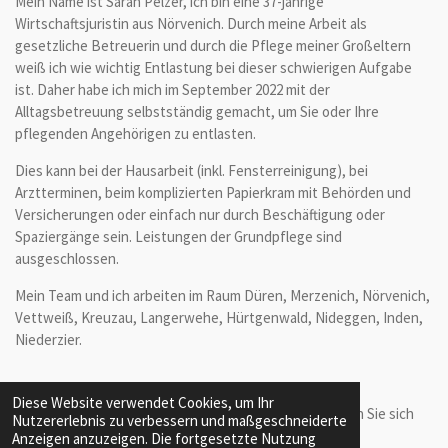
Mein Name ist Sarah Pelzer, ich bin eine 37-jährige
Wirtschaftsjuristin aus Nörvenich. Durch meine Arbeit als
gesetzliche Betreuerin und durch die Pflege meiner Großeltern
weiß ich wie wichtig Entlastung bei dieser schwierigen Aufgabe
ist. Daher habe ich mich im September 2022 mit der
Alltagsbetreuung selbstständig gemacht, um Sie oder Ihre
pflegenden Angehörigen zu entlasten.
Dies kann bei der Hausarbeit (inkl. Fensterreinigung), bei
Arztterminen, beim komplizierten Papierkram mit Behörden und
Versicherungen oder einfach nur durch Beschäftigung oder
Spaziergänge sein. Leistungen der Grundpflege sind
ausgeschlossen.
Mein Team und ich arbeiten im Raum Düren, Merzenich, Nörvenich,
Vettweiß, Kreuzau, Langerwehe, Hürtgenwald, Nideggen, Inden,
Niederzier.
Diese Website verwendet Cookies, um Ihr
Wir haben aktuell sofort freie Kapazitäten.
Melden Sie sich
Nutzererlebnis zu verbessern und maßgeschneiderte
gerne!
Anzeigen anzuzeigen. Die fortgesetzte Nutzung